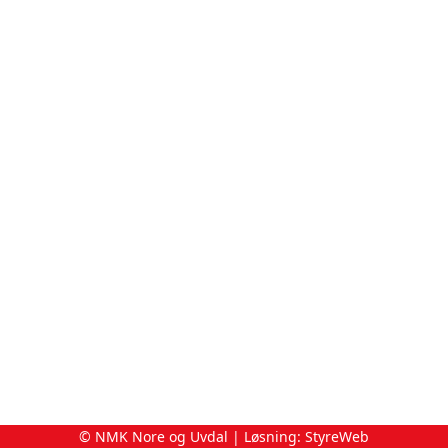
© NMK Nore og Uvdal | Løsning:
StyreWeb