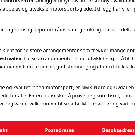
l Motorsenter
. Anlegget tilbyr fasiliteter av høy kvalitet 
appe av og utveksle motorsportsglede. I tillegg har vi en 
t og romslig depotområde, som gir rikelig plass til delta
 kjent for to store arrangementer som trekker mange entu
estivalen
. Disse arrangementene har utviklet seg til å bli
ennende konkurranser, god stemning og et unikt fellesska
de og kvalitet innen motorsport, er NMK Nore og Uvdal en k
de for alle. Enten du ønsker å prøve deg som fører, bidra s
i deg varmt velkommen til Smådøl Motorsenter og vårt m
akt
Postadresse
Besøksadress