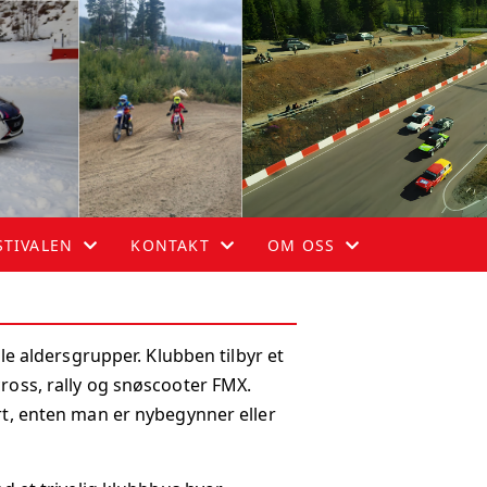
TIVALEN
KONTAKT
OM OSS
TIVALEN
BLI MEDLEM
OM OSS
 aldersgrupper. Klubben tilbyr et
KONTAKT
HISTORIE
cross, rally og snøscooter FMX.
STYRET
art, enten man er nybegynner eller