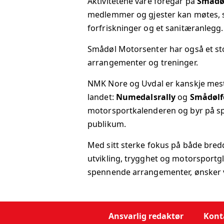
Aktivitetene våre foregår på
Smådø
medlemmer og gjester kan møtes, sl
forfriskninger og et sanitæranlegg.
Smådøl Motorsenter har også et stor
arrangementer og treninger.
NMK Nore og Uvdal er kanskje mest
landet:
Numedalsrally
og
Smådølf
motorsportkalenderen og byr på sp
publikum.
Med sitt sterke fokus på både bred
utvikling, trygghet og motorsportgle
spennende arrangementer, ønsker v
Ansvarlig redaktør
Kont