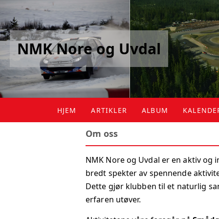
NMK Nore og Uvdal
HJEM
ARTIKLER
ALBUM
KALENDE
Om oss
KALENDE
NMK Nore og Uvdal er en aktiv og 
LISTE
bredt spekter av spennende aktivite
Dette gjør klubben til et naturlig 
erfaren utøver.