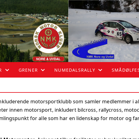
R
GRENER
NUMEDALSRALLY
SMÅDØLFES
R
HASTIGHET
NUMEDALSRALLY
SMÅDØLFES
inkluderende motorsportklubb som samler medlemmer i alle
MOTOCROSS
ter innen motorsport, inkludert bilcross, rallycross, moto
RALLY
samlingspunkt for alle som har en lidenskap for motor og f