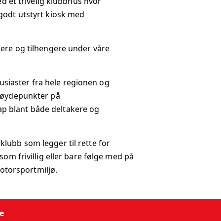
med et trivelig klubbhus hvor
godt utstyrt kiosk med
kere og tilhengere under våre
siaster fra hele regionen og
 høydepunkter på
p blant både deltakere og
lubb som legger til rette for
om frivillig eller bare følge med på
otorsportmiljø.
e