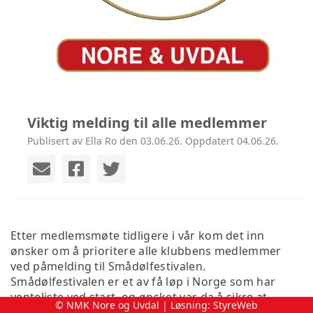
Viktig melding til alle medlemmer
Publisert av Ella Ro den 03.06.26. Oppdatert 04.06.26.
Etter medlemsmøte tidligere i vår kom det inn
ønsker om å prioritere alle klubbens medlemmer
ved påmelding til Smådølfestivalen.
Smådølfestivalen er et av få løp i Norge som har
venteliste ved start, og ønsket var da å sikre at
© NMK Nore og Uvdal | Løsning:
StyreWeb
klubbens egne medlemmer fikk stille til start.