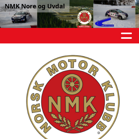
NMK Nore og Uvdal