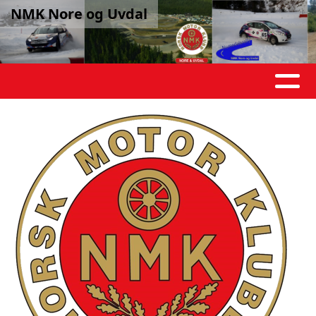
NMK Nore og Uvdal