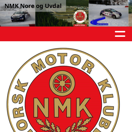
NMK Nore og Uvdal