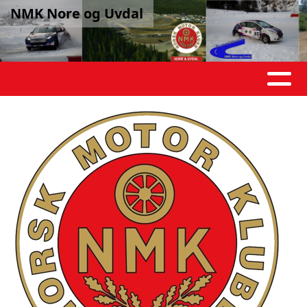
NMK Nore og Uvdal