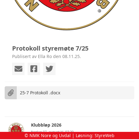
Protokoll styremøte 7/25
Publisert av Ella Ro den 08.11.25.
25-7 Protokoll .docx
Klubbløp 2026
fredag 07. august kl. 07:20
© NMK Nore og Uvdal | Løsning:
StyreWeb