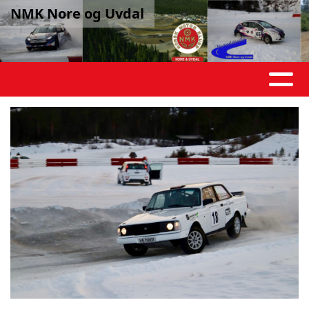
NMK Nore og Uvdal