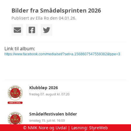
Bilder fra Smådølsprinten 2026
Publisert av Ella Ro den 04.01.26.
Link til album:
https://www.facebook.com/media/set/?set=a.1568607547559382&type=3
Klubbløp 2026
fredag 07. august kl. 07:20
Smådølfestivalen bilder
onsdag 15. juli kl. 16:03
© NMK Nore og Uvdal | Løsning:
StyreWeb