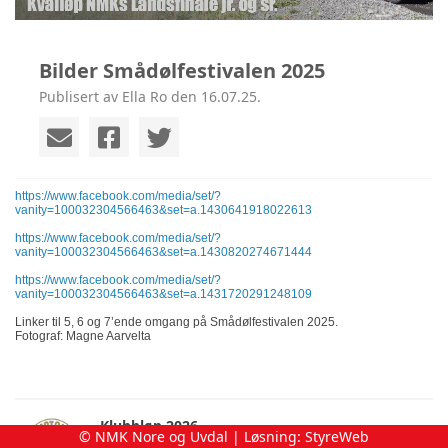
Bilder Smådølfestivalen 2025
Publisert av Ella Ro den 16.07.25.
https://www.facebook.com/media/set/?
vanity=100032304566463&set=a.1430641918022613
https://www.facebook.com/media/set/?
vanity=100032304566463&set=a.1430820274671444
https://www.facebook.com/media/set/?
vanity=100032304566463&set=a.1431720291248109
Linker til 5, 6 og 7’ende omgang på Smådølfestivalen 2025.
Fotograf: Magne Aarvelta
Klubbløp 2026
© NMK Nore og Uvdal | Løsning:
StyreWeb
fredag 07. august kl. 07:20